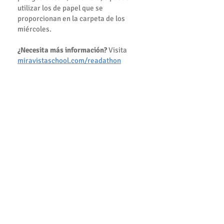
utilizar los de papel que se
proporcionan en la carpeta de los
miércoles.
¿Necesita más información?
Visita
miravistaschool.com/readathon
¿Quiere donar ahora mismo?
Visita
pledgestar.com/miravista
¿Tiene una pregunta?
Enviá un correo
electrónico a
readathon@miravistaschool.com
Click here to register!